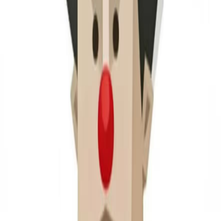
执行力和死线有深厚感情，越晚越像要觉醒。
社交 Social
社交主动性
H 高
更愿意主动打开场子，在人群里不太怕露头。
边界感
L 低
关系里更想亲近和融合，熟了就容易把人划进内圈。
自我展示度
H 高
对不同场景的自我切换更熟练，真实感会分层发放。
你可能还想看