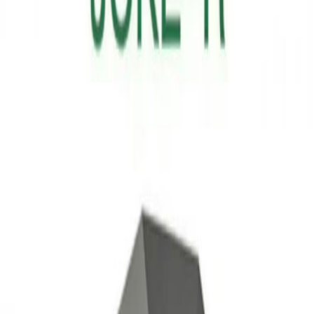
L 低
感情里警报器灵敏，已读不回都能脑补到大结局。
情感投入度
H 高
一旦认定就容易认真，情绪和精力都给得很足。
情感独立性
L 低
容易黏人也容易被黏，关系里的温度感很重要。
态度 Attitude
人性信任度
L 低
看世界自带防御滤镜，先怀疑，再靠近。
规则遵从度
L 低