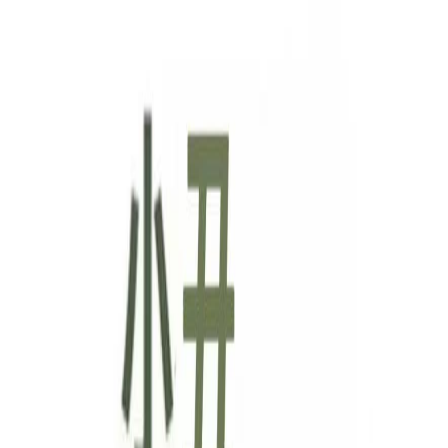
人格档案
FUCK
草者
“
操！这是什么人格？
”
人格描述
恭喜您！您根本不在人类范畴内！您测出了百万年一遇的
【FUCK】人格。人类文明城市里，出现了一株无法被任何除
草剂杀死的、具有超级生命力的人形野草——那就是草者人
格。它的学名，就叫 FUCK。在FUCK的世界观里，世俗规则
简直毫无意义，并且FUCK的情绪开关是物理拨片式的：
FUCK YEAH 和 FUCK OFF。FUCK追求的不只是当下快感，
也在追求一种在体内横冲直撞的生命力。当所有人都被驯化成
了温顺家禽，FUCK则是荒野上最后那一声狼嚎。