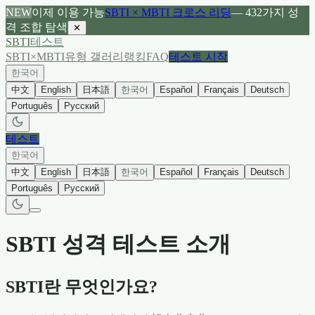
NEW
이제 이용 가능
SBTI × MBTI 크로스 리딩
— 432가지 성
격 조합 탐색
✕
SBTI
테스트
SBTI×MBTI
유형 갤러리
랭킹
FAQ
테스트 시작
한국어
中文
English
日本語
한국어
Español
Français
Deutsch
Português
Русский
테스트
한국어
中文
English
日本語
한국어
Español
Français
Deutsch
Português
Русский
SBTI 성격 테스트 소개
SBTI란 무엇인가요?