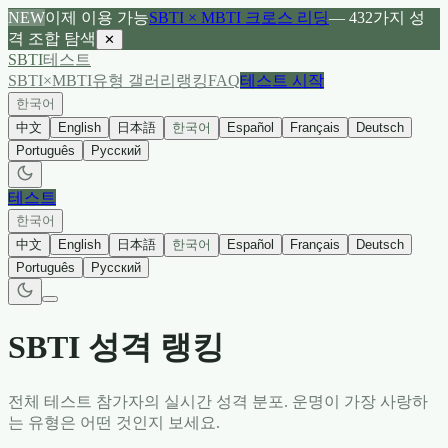
NEW
이제 이용 가능
SBTI × MBTI 크로스 리딩
— 432가지 성
격 조합 탐색
✕
SBTI
테스트
SBTI×MBTI
유형 갤러리
랭킹
FAQ
테스트 시작
한국어
中文
English
日本語
한국어
Español
Français
Deutsch
Português
Русский
테스트
한국어
中文
English
日本語
한국어
Español
Français
Deutsch
Português
Русский
SBTI 성격 랭킹
전체 테스트 참가자의 실시간 성격 분포. 운명이 가장 사랑하
는 유형은 어떤 것인지 보세요.