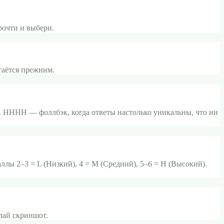
рочти и выбери.
таётся прежним.
HHHH — фоллбэк, когда ответы настолько уникальны, что ни
ллы 2–3 = L (Низкий), 4 = M (Средний), 5–6 = H (Высокий).
елай скриншот.