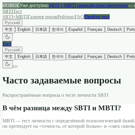
НОВОЕ
Уже доступно
SBTI × MBTI перекрёстное прочтение
— 
SBTI
Тест
SBTI×MBTI
Галерея типов
Рейтинг
FAQ
Пройти тест
Русский
中文
English
日本語
한국어
Español
Français
Deutsch
Port
Тест
Русский
中文
English
日本語
한국어
Español
Français
Deutsch
Port
Часто задаваемые вопросы
Распространённые вопросы о тесте личности SBTI
В чём разница между SBTI и MBTI?
MBTI — тест личности с определённой психологической базой.
он претендует на «точность, от которой больно» и «смех сквозь