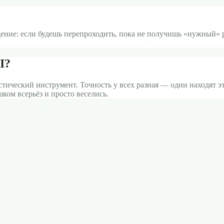
ние: если будешь перепроходить, пока не получишь «нужный» рез
I?
стический инструмент. Точность у всех разная — одни находят э
ком всерьёз и просто веселись.