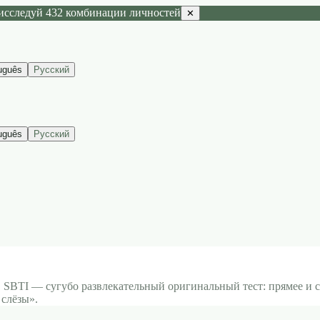
исследуй 432 комбинации личностей
✕
uguês
Русский
uguês
Русский
 SBTI — сугубо развлекательный оригинальный тест: прямее и с
 слёзы».