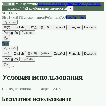
НОВОЕ
Уже доступно
SBTI × MBTI перекрёстное прочтение
— исследуй 432 комбинации личностей
✕
SBTI
Тест
SBTI×MBTI
Галерея типов
Рейтинг
FAQ
Пройти тест
Русский
中文
English
日本語
한국어
Español
Français
Deutsch
Português
Русский
Тест
Русский
中文
English
日本語
한국어
Español
Français
Deutsch
Português
Русский
Условия использования
Последнее обновление: апрель 2026
Бесплатное использование