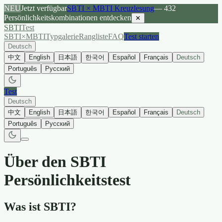
NEU
Jetzt verfügbar
SBTI × MBTI Kreuzlesung
— 432
Persönlichkeitskombinationen entdecken
✕
SBTI
Test
SBTI×MBTI
Typgalerie
Rangliste
FAQ
Test starten
Deutsch
中文
English
日本語
한국어
Español
Français
Deutsch
Português
Русский
Test
Deutsch
中文
English
日本語
한국어
Español
Français
Deutsch
Português
Русский
Über den SBTI
Persönlichkeitstest
Was ist SBTI?