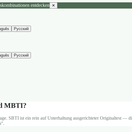
tskombinationen entdecken
✕
uguês
Русский
uguês
Русский
nd MBTI?
ge. SBTI ist ein rein auf Unterhaltung ausgerichteter Originaltest — dir
h".