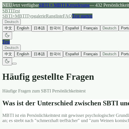
NEU
Jetzt verfügbar
SBTI × MBTI Kreuzlesung
— 432 Persönlichkei
SBTI
Test
SBTI×MBTI
Typgalerie
Rangliste
FAQ
Test starten
Deutsch
中文
English
日本語
한국어
Español
Français
Deutsch
Port
Test
Deutsch
中文
English
日本語
한국어
Español
Français
Deutsch
Port
Häufig gestellte Fragen
Häufige Fragen zum SBTI Persönlichkeitstest
Was ist der Unterschied zwischen SBTI u
MBTI ist ein Persönlichkeitstest mit gewisser psychologischer Grundla
an; es strebt nach "schmerzhaft treffsicher" und "zum Weinen komisc