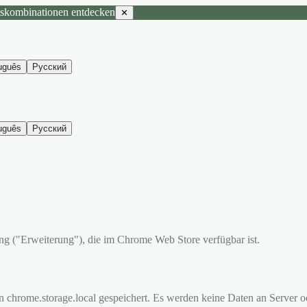
tskombinationen entdecken
✕
uguês
Русский
uguês
Русский
ng ("Erweiterung"), die im Chrome Web Store verfügbar ist.
n chrome.storage.local gespeichert. Es werden keine Daten an Server od