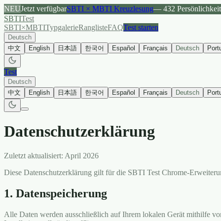
NEU
Jetzt verfügbar
SBTI × MBTI Kreuzlesung
— 432 Persönlichkei
SBTI
Test
SBTI×MBTI
Typgalerie
Rangliste
FAQ
Test starten
Deutsch
中文
English
日本語
한국어
Español
Français
Deutsch
Port
Test
Deutsch
中文
English
日本語
한국어
Español
Français
Deutsch
Port
Datenschutzerklärung
Zuletzt aktualisiert: April 2026
Diese Datenschutzerklärung gilt für die SBTI Test Chrome-Erweiteru
1. Datenspeicherung
Alle Daten werden ausschließlich auf Ihrem lokalen Gerät mithilfe vo